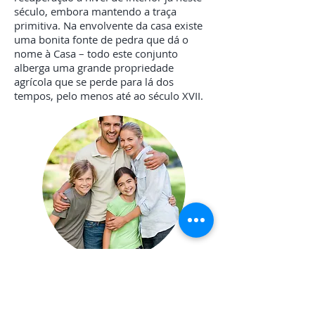
século, embora mantendo a traça
primitiva. Na envolvente da casa existe
uma bonita fonte de pedra que dá o
nome à Casa – todo este conjunto
alberga uma grande propriedade
agrícola que se perde para lá dos
tempos, pelo menos até ao século XVII.
"
O sítio ideal para descansar e passear
com a família. Foram dias únicos que
não irei esquecer tão cedo!
"