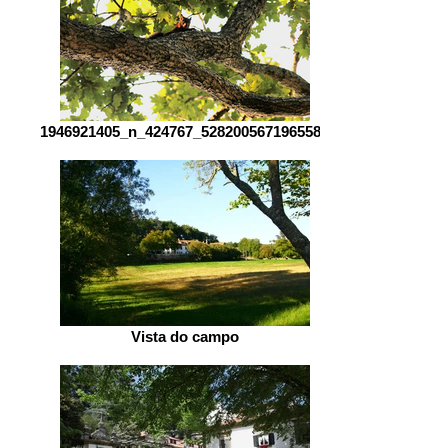
1946921405_n_424767_528200567196558_
Vista do campo